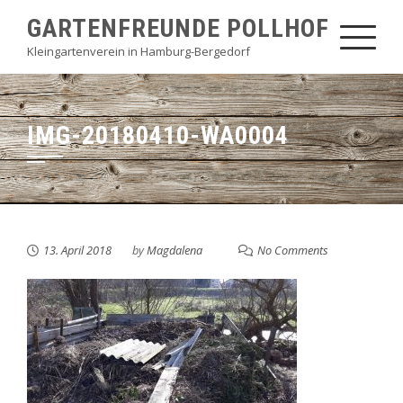
Skip
GARTENFREUNDE POLLHOF
to
Kleingartenverein in Hamburg-Bergedorf
content
IMG-20180410-WA0004
13. April 2018
by
Magdalena
No Comments