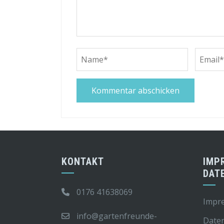
KONTAKT
IMP
DAT
0176 41638069
Impr
info@gartenfreunde-
Date