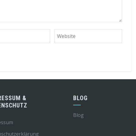
RESSUM &
BLOG
ENSCHUTZ
Blog
essum
nschutzerklärung