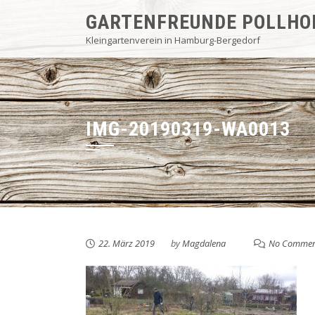
Skip
GARTENFREUNDE POLLHO
to
Kleingartenverein in Hamburg-Bergedorf
content
IMG-20190319-WA0013
22. März 2019
by
Magdalena
No Commen