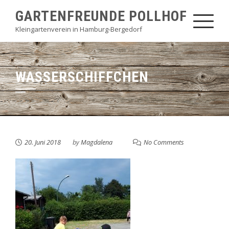
Skip
GARTENFREUNDE POLLHOF
to
Kleingartenverein in Hamburg-Bergedorf
content
WASSERSCHIFFCHEN
20. Juni 2018
by
Magdalena
No Comments