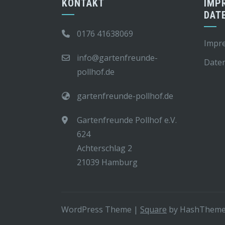
KONTAKT
IMP
DAT
0176 41638069
Impr
info@gartenfreunde-
Date
pollhof.de
gartenfreunde-pollhof.de
Gartenfreunde Pollhof e.V.
624
Achterschlag 2
21039 Hamburg
WordPress Theme
|
Square
by HashThem