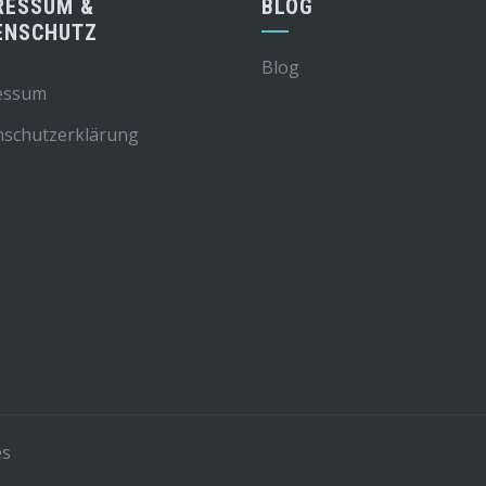
RESSUM &
BLOG
ENSCHUTZ
Blog
essum
nschutzerklärung
es