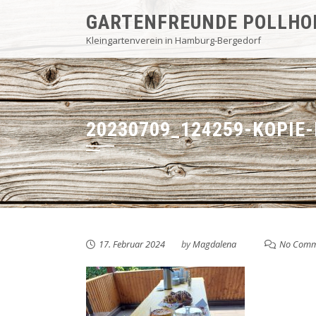
Skip
GARTENFREUNDE POLLHO
to
Kleingartenverein in Hamburg-Bergedorf
content
20230709_124259-KOPIE-
17. Februar 2024
by
Magdalena
No Comm