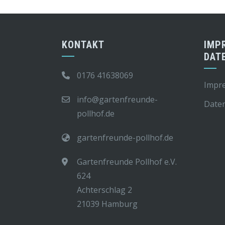
KONTAKT
IMP
DAT
0176 41638069
Impr
info@gartenfreunde-
Date
pollhof.de
gartenfreunde-pollhof.de
Gartenfreunde Pollhof e.V.
624
Achterschlag 2
21039 Hamburg