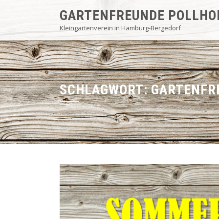
Skip
GARTENFREUNDE POLLHO
to
Kleingartenverein in Hamburg-Bergedorf
content
SCHLAGWORT:
GARTENFR