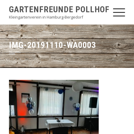
Skip
GARTENFREUNDE POLLHOF
to
Kleingartenverein in Hamburg-Bergedorf
content
IMG-20191110-WA0003